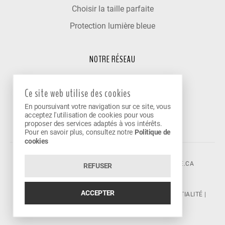
Choisir la taille parfaite
Protection lumière bleue
NOTRE RÉSEAU
Trouver un optométriste
Ce site web utilise des cookies
Nos cliniques partenaires
En poursuivant votre navigation sur ce site, vous
Devenir partenaire
acceptez l'utilisation de cookies pour vous
proposer des services adaptés à vos intérêts.
Pour en savoir plus, consultez notre
Politique de
cookies
©2026 VISION AVENUE.
CONTACT@VISIONAVENUE.CA
REFUSER
ACCEPTER
CONDITIONS D'UTILISATION
|
POLITIQUE DE CONFIDENTIALITÉ
|
POLITIQUE DE COOKIES