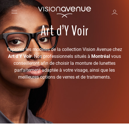
Art d’Y Voir
Explorez les modèles de la collection Vision Avenue chez
Art d’Y Voir
. Nos professionnels situés à
Montréal
vous
conseilleront afin de choisir la monture de lunettes
parfaitement adaptée à votre visage, ainsi que les
meilleures options de verres et de traitements.