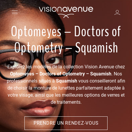
Optomeyes – Doctors of
Optometry – Squamish
Explorez les modèles de la collection Vision Avenue chez
Optomeyes – Doctors of Optometry – Squamish
. Nos
professionnels situés à
Squamish
vous conseilleront afin
de choisir la monture de lunettes parfaitement adaptée à
votre visage, ainsi que les meilleures options de verres et
de traitements.
PRENDRE UN RENDEZ-VOUS