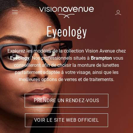
Eyeology
Explorez les modèles de la collection Vision Avenue chez
Eyeology
. Nos professionnels situés à
Brampton
vous
conseilleront afin de choisir la monture de lunettes
parfaitement adaptée à votre visage, ainsi que les
meilleures options de verres et de traitements.
PRENDRE UN RENDEZ-VOUS
VOIR LE SITE WEB OFFICIEL