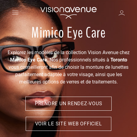
Mimico Eye Care
Explorez les modèles de la collection Vision Avenue chez
Mimico Eye Care
. Nos professionnels situés à
Toronto
vous conseilleront afin de choisir la monture de lunettes
parfaitement adaptée à votre visage, ainsi que les
meilleures options de verres et de traitements.
PRENDRE UN RENDEZ-VOUS
VOIR LE SITE WEB OFFICIEL