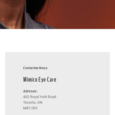
Contactez-Nous
Mimico Eye Care
Adresse:
402 Royal York Road
Toronto, ON
M8Y 2R5