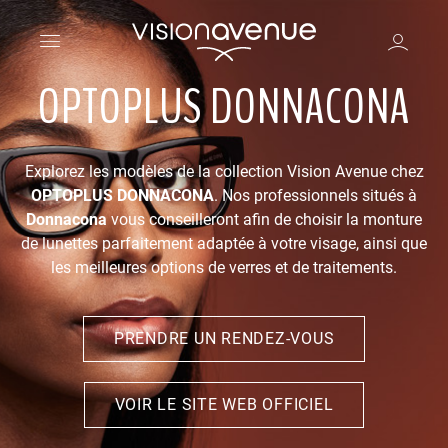
OPTOPLUS DONNACONA
Explorez les modèles de la collection Vision Avenue chez
OPTOPLUS DONNACONA
. Nos professionnels situés à
Donnacona
vous conseilleront afin de choisir la monture
de lunettes parfaitement adaptée à votre visage, ainsi que
les meilleures options de verres et de traitements.
PRENDRE UN RENDEZ-VOUS
VOIR LE SITE WEB OFFICIEL