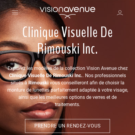
Clinique Visuelle De
Rimouski Inc.
Explorez les modèles de la collection Vision Avenue chez
Clinique Visuelle De Rimouski Inc.
. Nos professionnels
situés à
Rimouski
vous conseilleront afin de choisir la
monture de lunettes parfaitement adaptée à votre visage,
ainsi que les meilleures options de verres et de
traitements.
PRENDRE UN RENDEZ-VOUS