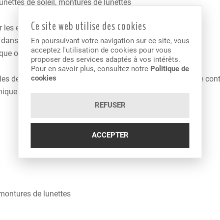
lunettes de soleil, montures de lunettes
Ce site web utilise des cookies
ur les examens de la vue à Verchères
e dans la santé des yeux
En poursuivant votre navigation sur ce site, vous
acceptez l'utilisation de cookies pour vous
nique optométrique
proposer des services adaptés à vos intérêts.
Pour en savoir plus, consultez notre
Politique de
cookies
 de la vue. Lunettes de vue, lunettes de soleil et verres de cont
inique d’optométrie à Verchères.
REFUSER
ACCEPTER
t montures de lunettes