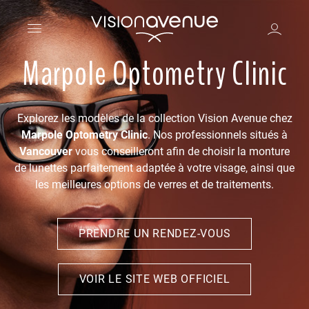
Marpole Optometry Clinic
Explorez les modèles de la collection Vision Avenue chez
Marpole Optometry Clinic
. Nos professionnels situés à
Vancouver
vous conseilleront afin de choisir la monture
de lunettes parfaitement adaptée à votre visage, ainsi que
les meilleures options de verres et de traitements.
PRENDRE UN RENDEZ-VOUS
VOIR LE SITE WEB OFFICIEL