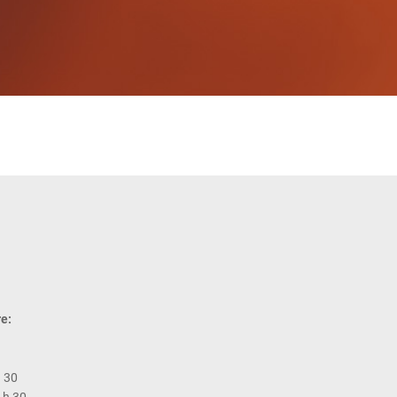
e:
h 30