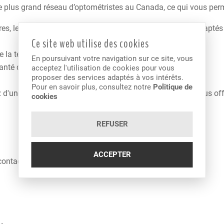
le plus grand réseau d’optométristes au Canada, ce qui vous perm
s, lentilles et traitements ainsi que lentilles de contact adapté
Ce site web utilise des cookies
e la technologie.
En poursuivant votre navigation sur ce site, vous
santé des yeux et recevant une formation continue.
acceptez l'utilisation de cookies pour vous
proposer des services adaptés à vos intérêts.
Pour en savoir plus, consultez notre
Politique de
ne meilleure santé visuelle, nous nous efforçons de vous offrir
cookies
REFUSER
ACCEPTER
contact