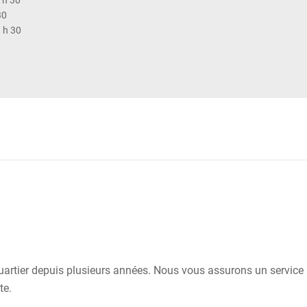
7 h 30
30
1 h 30
uartier depuis plusieurs années. Nous vous assurons un service 
te.