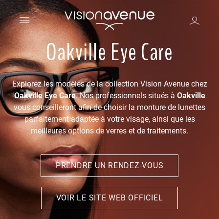
Oakville Eye Care
Explorez les modèles de la collection Vision Avenue chez
Oakville Eye Care
. Nos professionnels situés à
Oakville
vous conseilleront afin de choisir la monture de lunettes
parfaitement adaptée à votre visage, ainsi que les
meilleures options de verres et de traitements.
PRENDRE UN RENDEZ-VOUS
VOIR LE SITE WEB OFFICIEL