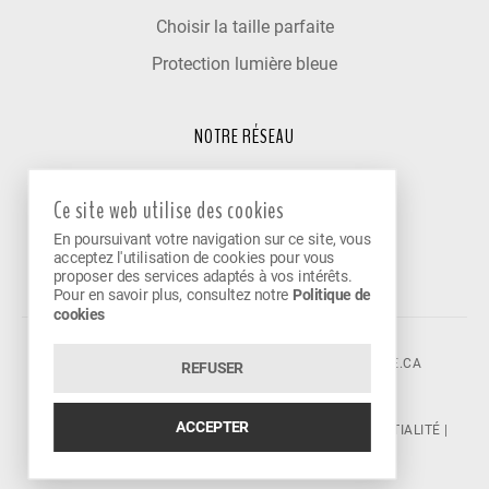
Choisir la taille parfaite
Protection lumière bleue
NOTRE RÉSEAU
Trouver un optométriste
Ce site web utilise des cookies
Nos cliniques partenaires
En poursuivant votre navigation sur ce site, vous
Devenir partenaire
acceptez l'utilisation de cookies pour vous
proposer des services adaptés à vos intérêts.
Pour en savoir plus, consultez notre
Politique de
cookies
©2026 VISION AVENUE.
CONTACT@VISIONAVENUE.CA
REFUSER
ACCEPTER
CONDITIONS D'UTILISATION
|
POLITIQUE DE CONFIDENTIALITÉ
|
POLITIQUE DE COOKIES