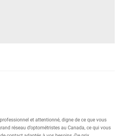
professionnel et attentionné, digne de ce que vous
 grand réseau d’optométristes au Canada, ce qui vous
es de contact adaptés à vos besoins -De prix