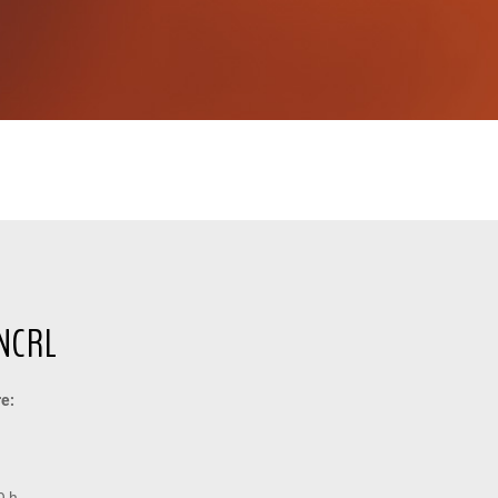
ENCRL
e:
h