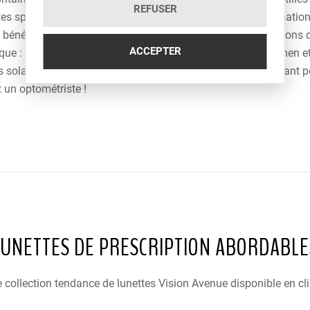
REFUSER
es spécialisés dans la santé des yeux et recevant une formation 
ficiez d’une meilleure santé visuelle, nous nous efforçons de v
ACCEPTER
ue : -Examen de la vue -État de la santé de vos yeux -Examen et 
tes solaires -Chirurgie au laser Téléphonez-nous dès maintenant 
 un optométriste !
LUNETTES DE PRESCRIPTION ABORDABLE
 collection tendance de lunettes Vision Avenue disponible en cli