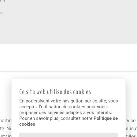
9 h
7h
Ce site web utilise des cookies
En poursuivant votre navigation sur ce site, vous
acceptez l'utilisation de cookies pour vous
proposer des services adaptés à vos intérêts.
Pour en savoir plus, consultez notre
Politique de
uartier depuis plusieurs années. Nous vous assurons un service 
cookies
e. Nous faisons partie des Services Optométriques Inc, le plus
htalmiques et solaires, lentilles et traitements ainsi que lentill