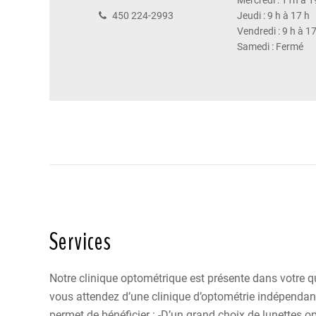
Mercredi : 11h à 1
450 224-2993
Jeudi : 9 h à 17 h
Vendredi : 9 h à 1
Samedi : Fermé
Services
Notre clinique optométrique est présente dans votre q
vous attendez d’une clinique d’optométrie indépendant
permet de bénéficier : -D’un grand choix de lunettes op