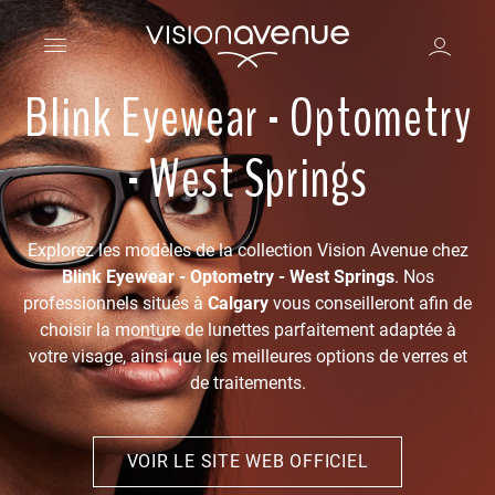
Blink Eyewear - Optometry
- West Springs
Explorez les modèles de la collection Vision Avenue chez
Blink Eyewear - Optometry - West Springs
. Nos
professionnels situés à
Calgary
vous conseilleront afin de
choisir la monture de lunettes parfaitement adaptée à
votre visage, ainsi que les meilleures options de verres et
de traitements.
VOIR LE SITE WEB OFFICIEL