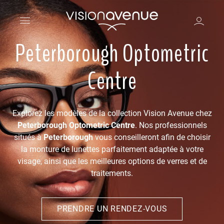
Peterborough Optometric
Centre
Explorez les modèles de la collection Vision Avenue chez
Peterborough Optometric Centre
. Nos professionnels
situés à
Peterborough
vous conseilleront afin de choisir
la monture de lunettes parfaitement adaptée à votre
visage, ainsi que les meilleures options de verres et de
traitements.
PRENDRE UN RENDEZ-VOUS