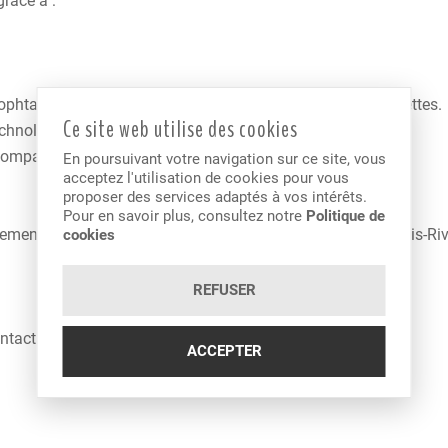
grâce à :
 ophtalmiques, les verres de contact et les montures de lunettes.
Ce site web utilise des cookies
echnologie.
ompagner dans votre choix de lunettes de vue ou de soleil.
En poursuivant votre navigation sur ce site, vous
acceptez l'utilisation de cookies pour vous
proposer des services adaptés à vos intérêts.
Pour en savoir plus, consultez notre
Politique de
ent, raison pour laquelle la clinique optométrique de Trois-Rivi
cookies
REFUSER
ontact
ACCEPTER